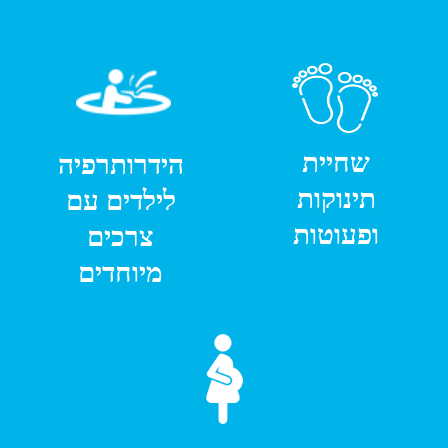
בהקדם
שלח
הדוכיפת 43, מושב מישר (צמוד לגדרה
ויבנה)​
הצהרת נגישות
נבנה ע"י קידום פלוס -
בניית
אתרי תדמית
לעסקים​