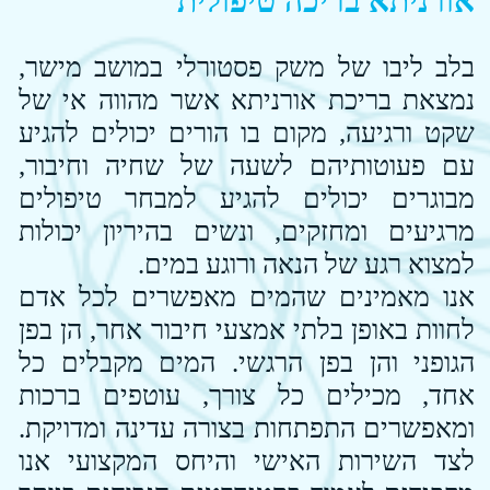
מרגיעים ומחזקים, ונשים בהיריון יכולות
למצוא רגע של הנאה ורוגע במים.
אנו מאמינים שהמים מאפשרים לכל אדם
לחוות באופן בלתי אמצעי חיבור אחר, הן בפן
הגופני והן בפן הרגשי. המים מקבלים כל
אחד, מכילים כל צורך, עוטפים ברכות
ומאפשרים התפתחות בצורה עדינה ומדויקת.
לצד השירות האישי והיחס המקצועי אנו
מקפידים לעמוד בסטנדרטים הגבוהים ביותר
של משרד הבריאות ולכן בבריכה פועלת
מערכת סינון וחיטוי ב UV מהמתקדמות
בשוק אשר מנטרלת את ריח הכלור בבריכה.
המים בבריכה הינם בטמפרטורה נעימה
וקבועה של 34 מעלות, המבנה מקורה ובנוי
באופן בטיחותי, נוח וכמובן נגיש.