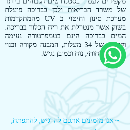
~ אנו מזמינים אתכם להרגיש, להתפתח,
וליהנות דרך שפת המים ~
אורניתא בריכה טיפולית
050-9988512​
לימוד שחייה
הידרותרפיה